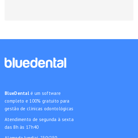
BlueDental
é um software
completo e 100% gratuito para
gestão de clínicas odontológicas
Atendimento de segunda à sexta
das 8h às 17h40
Alameda Jundiaí, 230/250